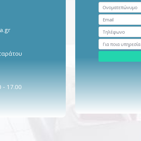
a.gr
ταράτου 
 - 17.00