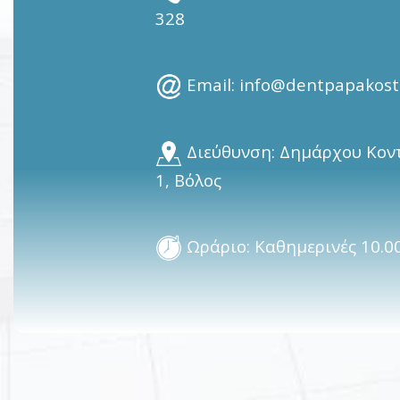
328
 Email: 
info@dentpapakost
 Διεύθυνση: 
Δημάρχου Κον
1, Βόλος
 Ωράριο: Καθημερινές 10.00